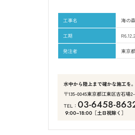
工事名
海の
工期
R6.12.
発注者
東京
水中から陸上まで確かな施工を
〒135-0045
東京都江東区古石場2-1
03-6458-863
TEL：
［土日祝除く］
9:00~18:00