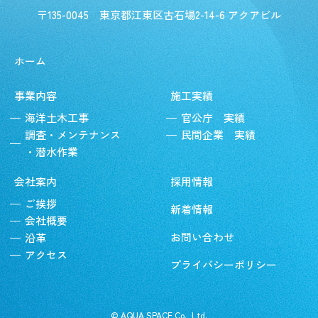
〒135-0045
東京都江東区古石場2-14-6 アクアビル
ホーム
事業内容
施工実績
海洋土木工事
官公庁 実績
調査・メンテナンス
民間企業 実績
・潜水作業
会社案内
採用情報
ご挨拶
新着情報
会社概要
お問い合わせ
沿革
アクセス
プライバシーポリシー
© AQUA SPACE Co., Ltd.