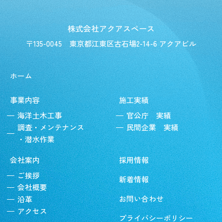
株式会社アクアスペース
〒135-0045
東京都江東区古石場2-14-6 アクアビル
ホーム
事業内容
施工実績
海洋土木工事
官公庁 実績
調査・メンテナンス
民間企業 実績
・潜水作業
会社案内
採用情報
ご挨拶
新着情報
会社概要
お問い合わせ
沿革
アクセス
プライバシーポリシー