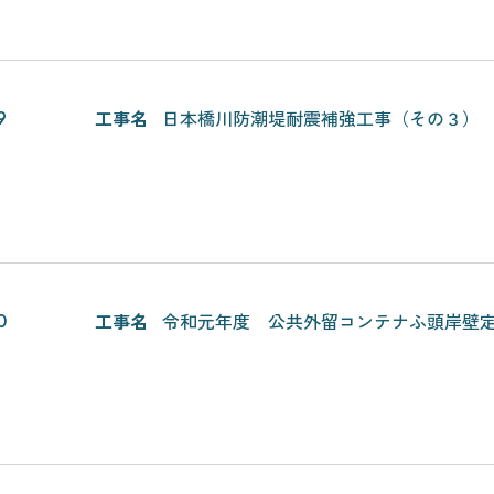
工事名
日本橋川防潮堤耐震補強工事（その３）
9
工事名
令和元年度 公共外留コンテナふ頭岸壁
0