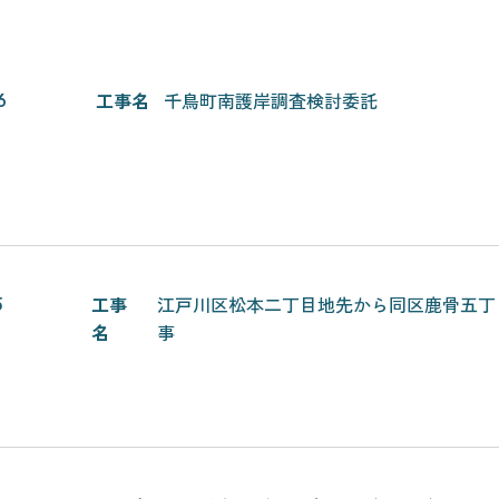
工事名
千鳥町南護岸調査検討委託
6
工事
江戸川区松本二丁目地先から同区鹿骨五丁目
5
名
事