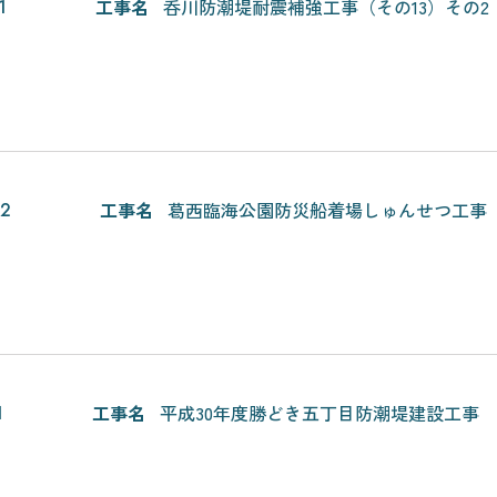
工事名
呑川防潮堤耐震補強工事（その13）その2
1
工事名
葛西臨海公園防災船着場しゅんせつ工事
22
工事名
平成30年度勝どき五丁目防潮堤建設工事
1